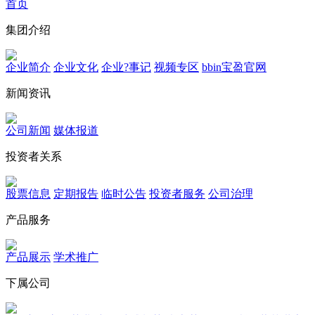
首页
集团介绍
企业简介
企业文化
企业?事记
视频专区
bbin宝盈官网
新闻资讯
公司新闻
媒体报道
投资者关系
股票信息
定期报告
临时公告
投资者服务
公司治理
产品服务
产品展示
学术推广
下属公司