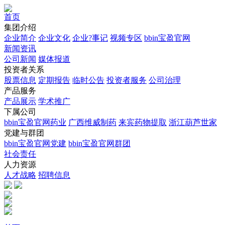
首页
集团介绍
企业简介
企业文化
企业?事记
视频专区
bbin宝盈官网
新闻资讯
公司新闻
媒体报道
投资者关系
股票信息
定期报告
临时公告
投资者服务
公司治理
产品服务
产品展示
学术推广
下属公司
bbin宝盈官网药业
广西维威制药
来宾药物提取
浙江葫芦世家
党建与群团
bbin宝盈官网党建
bbin宝盈官网群团
社会责任
人力资源
人才战略
招聘信息