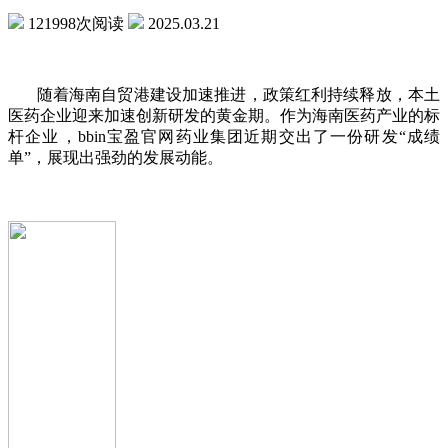
121998次阅读
2025.03.21
随着海南自贸港建设加速推进，政策红利持续释放，本土
医药企业迎来加速创新研发的黄金期。作为海南医药产业的标
杆企业，bbin宝盈官网药业集团近期交出了一份研发“成绩
单”，展现出强劲的发展动能。