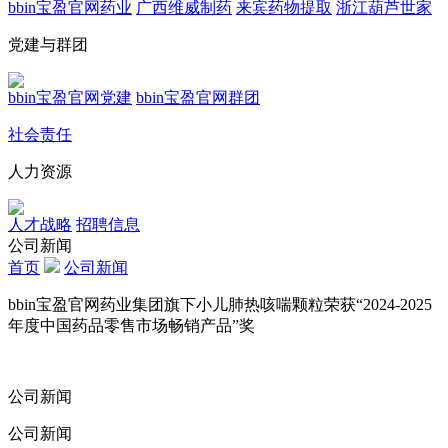
bbin宝盈官网药业
广西维威制药
来宾药物提取
浙江葫芦世家
党建与群团
bbin宝盈官网党建
bbin宝盈官网群团
社会责任
人力资源
人才战略
招聘信息
公司新闻
首页
公司新闻
bbin宝盈官网药业集团旗下小儿肺热咳喘颗粒荣获“2024-2025
年度中国药品零售市场畅销产品”奖
公司新闻
公司新闻