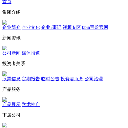
首页
集团介绍
企业简介
企业文化
企业?事记
视频专区
bbin宝盈官网
新闻资讯
公司新闻
媒体报道
投资者关系
股票信息
定期报告
临时公告
投资者服务
公司治理
产品服务
产品展示
学术推广
下属公司