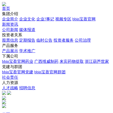
首页
集团介绍
企业简介
企业文化
企业?事记
视频专区
bbin宝盈官网
新闻资讯
公司新闻
媒体报道
投资者关系
股票信息
定期报告
临时公告
投资者服务
公司治理
产品服务
产品展示
学术推广
下属公司
bbin宝盈官网药业
广西维威制药
来宾药物提取
浙江葫芦世家
党建与群团
bbin宝盈官网党建
bbin宝盈官网群团
社会责任
人力资源
人才战略
招聘信息