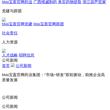
bbin宝盈官网药业
广西维威制药
来宾药物提取
浙江葫芦世家
党建与群团
bbin宝盈官网党建
bbin宝盈官网群团
社会责任
人力资源
人才战略
招聘信息
公司新闻
首页
公司新闻
bbin宝盈官网药业集团：“市场+研发”双轮驱动，助推企业高
质量发展
公司新闻
公司新闻