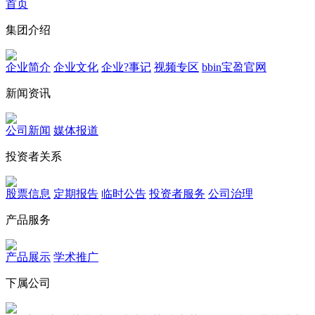
首页
集团介绍
企业简介
企业文化
企业?事记
视频专区
bbin宝盈官网
新闻资讯
公司新闻
媒体报道
投资者关系
股票信息
定期报告
临时公告
投资者服务
公司治理
产品服务
产品展示
学术推广
下属公司