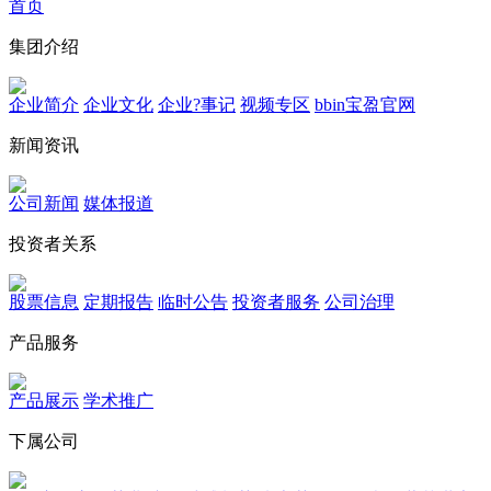
首页
集团介绍
企业简介
企业文化
企业?事记
视频专区
bbin宝盈官网
新闻资讯
公司新闻
媒体报道
投资者关系
股票信息
定期报告
临时公告
投资者服务
公司治理
产品服务
产品展示
学术推广
下属公司