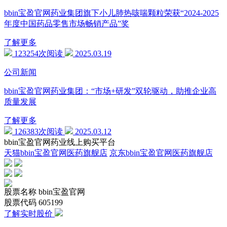
bbin宝盈官网药业集团旗下小儿肺热咳喘颗粒荣获“2024-2025
年度中国药品零售市场畅销产品”奖
了解更多
123254次阅读
2025.03.19
公司新闻
bbin宝盈官网药业集团：“市场+研发”双轮驱动，助推企业高
质量发展
了解更多
126383次阅读
2025.03.12
bbin宝盈官网药业线上购买平台
天猫bbin宝盈官网医药旗舰店
京东bbin宝盈官网医药旗舰店
股票名称
bbin宝盈官网
股票代码
605199
了解实时股价