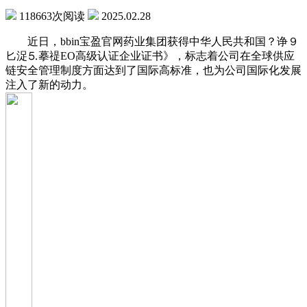
118663次阅读
2025.02.28
近日，bbin宝盈官网药业集团获得中华人民共和国？诤９
匕浞⒌摹禔EO高级认证企业证书》，标志着公司在全球供应
链安全管理制度方面达到了国际高标准，也为公司国际化发展
注入了新的动力。