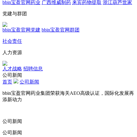
bbin宝盈官网药业
广西维威制药
来宾药物提取
浙江葫芦世家
党建与群团
bbin宝盈官网党建
bbin宝盈官网群团
社会责任
人力资源
人才战略
招聘信息
公司新闻
首页
公司新闻
bbin宝盈官网药业集团荣获海关AEO高级认证，国际化发展再
添新动力
公司新闻
公司新闻