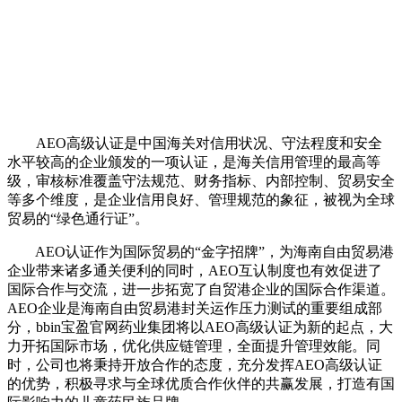
AEO高级认证是中国海关对信用状况、守法程度和安全
水平较高的企业颁发的一项认证，是海关信用管理的最高等
级，审核标准覆盖守法规范、财务指标、内部控制、贸易安全
等多个维度，是企业信用良好、管理规范的象征，被视为全球
贸易的“绿色通行证”。
AEO认证作为国际贸易的“金字招牌”，为海南自由贸易港
企业带来诸多通关便利的同时，AEO互认制度也有效促进了
国际合作与交流，进一步拓宽了自贸港企业的国际合作渠道。
AEO企业是海南自由贸易港封关运作压力测试的重要组成部
分，bbin宝盈官网药业集团将以AEO高级认证为新的起点，大
力开拓国际市场，优化供应链管理，全面提升管理效能。同
时，公司也将秉持开放合作的态度，充分发挥AEO高级认证
的优势，积极寻求与全球优质合作伙伴的共赢发展，打造有国