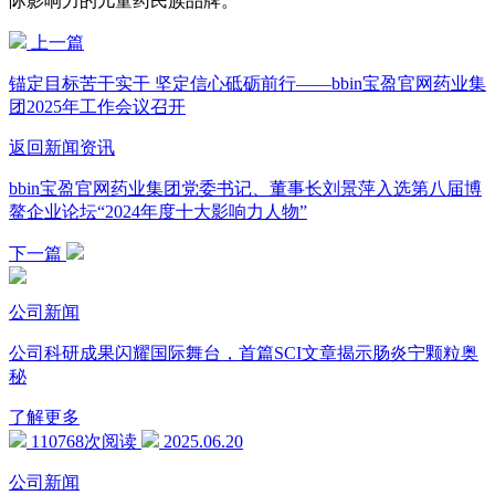
际影响力的儿童药民族品牌。
上一篇
锚定目标苦干实干 坚定信心砥砺前行——bbin宝盈官网药业集
团2025年工作会议召开
返回新闻资讯
bbin宝盈官网药业集团党委书记、董事长刘景萍入选第八届博
鳌企业论坛“2024年度十大影响力人物”
下一篇
公司新闻
公司科研成果闪耀国际舞台，首篇SCI文章揭示肠炎宁颗粒奥
秘
了解更多
110768次阅读
2025.06.20
公司新闻