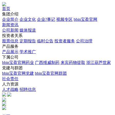
首页
集团介绍
企业简介
企业文化
企业?事记
视频专区
bbin宝盈官网
新闻资讯
公司新闻
媒体报道
投资者关系
股票信息
定期报告
临时公告
投资者服务
公司治理
产品服务
产品展示
学术推广
下属公司
bbin宝盈官网药业
广西维威制药
来宾药物提取
浙江葫芦世家
党建与群团
bbin宝盈官网党建
bbin宝盈官网群团
社会责任
人力资源
人才战略
招聘信息